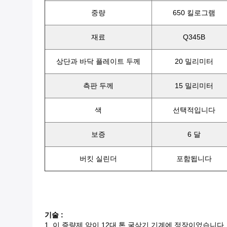
중량
650 킬로그램
재료
Q345B
상단과 바닥 플레이트 두께
20 밀리미터
측판 두께
15 밀리미터
색
선택적입니다
보증
6 달
버킷 실린더
포함됩니다
기술 :
1, 이 증량제 암이 12대 톤 굴삭기 기계에 정장이었습니다.