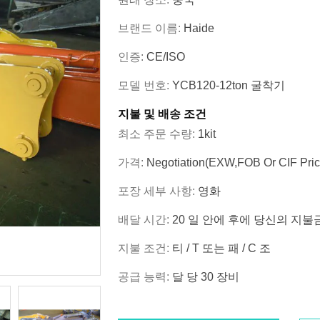
브랜드 이름:
Haide
인증:
CE/ISO
모델 번호:
YCB120-12ton 굴착기
지불 및 배송 조건
최소 주문 수량:
1kit
가격:
Negotiation(EXW,FOB Or CIF Pric
포장 세부 사항:
영화
배달 시간:
20 일 안에 후에 당신의 지
지불 조건:
티 / T 또는 패 / C 조
공급 능력:
달 당 30 장비