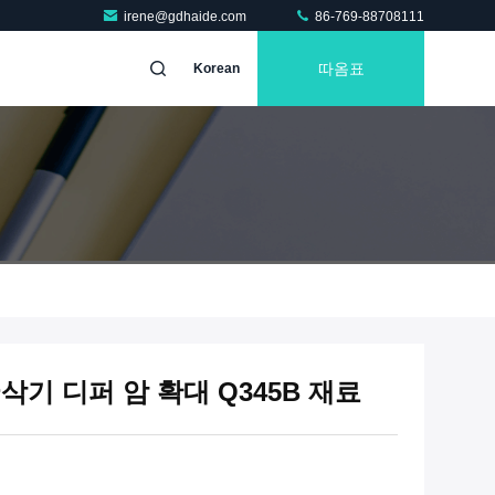
irene@gdhaide.com
86-769-88708111
따옴표
Korean
굴삭기 디퍼 암 확대 Q345B 재료