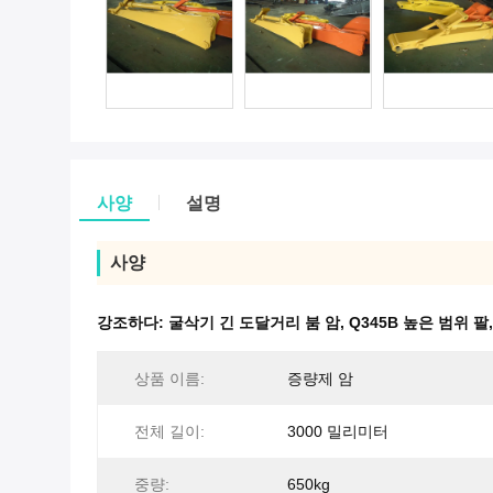
사양
설명
사양
강조하다:
굴삭기 긴 도달거리 붐 암
,
Q345B 높은 범위 팔
상품 이름:
증량제 암
전체 길이:
3000 밀리미터
중량:
650kg