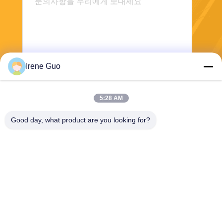
Irene Guo
보내
5:28 AM
Good day, what product are you looking for?
Dongguan Haide Machinery Co., Ltd
irene@gdhaide.com
86-769-88708111
Tangxia 마을 산업 지역, Gao