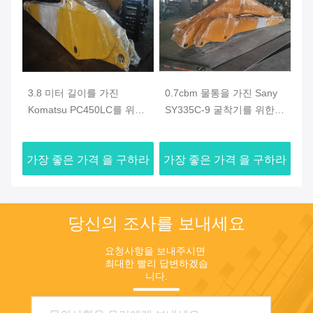
-7
3.8 미터 길이를 가진
0.7cbm 물통을 가진 Sany
2
리
Komatsu PC450LC를 위한
SY335C-9 굴착기를 위한
를
표준 굴착기 팔/지팡이
긴 도달 붐 18 미터
위
붐
하라
가장 좋은 가격 을 구하라
가장 좋은 가격 을 구하라
가
당신의 조사를 보내세요
요청사항을 보내주시면 
최대한 빨리 답변하겠습
니다.