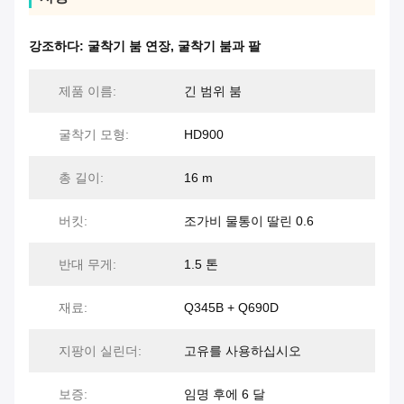
강조하다:
굴착기 붐 연장
,
굴착기 붐과 팔
제품 이름:
긴 범위 붐
굴착기 모형:
HD900
총 길이:
16 m
버킷:
조가비 물통이 딸린 0.6
반대 무게:
1.5 톤
재료:
Q345B + Q690D
지팡이 실린더:
고유를 사용하십시오
보증:
임명 후에 6 달