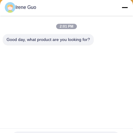
Irene Guo
보내
2:01 PM
Good day, what product are you looking for?
Dongguan Haide Machinery Co., Ltd
irene@gdhaide.com
86-769-88708111
Tangxia 마을 산업 지역, Gao
bu 도시, Dongguan 시, 광동
직업적인 523281, 중국
중국 좋은 품질 굴착기는 격투합니다 공급자. 저작권 2025