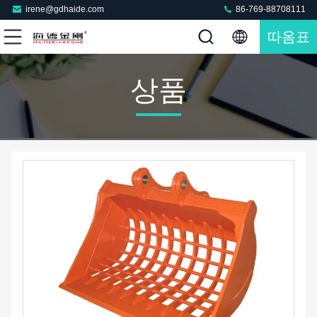
irene@gdhaide.com
86-769-88708111
따옴표
상품