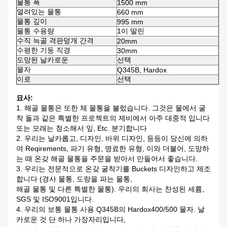
물통 폭
1500 mm
열려있는 물통
660 mm
물통 깊이
995 mm
물통 수용량
1이 딸린
수직 늑골 격판덮개 간격
20mm
수평한 기둥 직경
30mm
도망된 날카로운
선택
물자
Q345B, Hardox
이로
선택
묘사:
1. 해골 물통은 또한 체 물통을 불렀습니다. 그것은 물에서 굴
착 돌과 같은 특별한 프로젝트의 제비에서 아주 대중적 입니다
또는 모래는 청소해서 잎, Etc. 분기합니다
2. 우리는 날카롭고, 디자인, 바위 디자인, 등등이 당신에 의하
여 Reqirements, 파기 유형, 명료한 유형, 이와 더불어, 도망하
는 때 온갖 해골 물통을 주문을 받아서 만들어서 좋습니다.
3. 우리는 전문적으로 온갖 굴착기를 Buckets 디자인하고 제조
합니다 (경사 물통, 도랑을 파는 물통,
해골 물통 및 다른 특별한 물통). 우리의 회사는 찬성된 세륨,
SGS 및 ISO9001입니다.
4. 우리의 보통 물통 사용 Q345B의 Hardox400/500 물자. 날
카로운 것 단 하나 가장자리입니다,