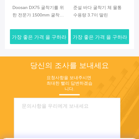
Doosan DX75 굴착기를 위
준설 바다 굴착기 체 물통
0
물
한 전문가 1500mm 굴착기
수용량 3.7이 딸린
K
해골 물통
이
하라
가장 좋은 가격 을 구하라
가장 좋은 가격 을 구하라
가
당신의 조사를 보내세요
요청사항을 보내주시면 
최대한 빨리 답변하겠습
니다.