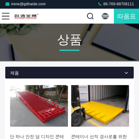
irene@gdhaide.com
86-769-88708111
따옴표
상품
제품
단 하나 안전 담 디자인 콘테
콘테이너 선적 경사로를 위한