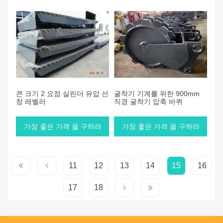
큰 크기 2 요점 실린더 유압 선
굴착기 기계를 위한 900mm
창 레벨러
직경 굴착기 압축 바퀴
가장 좋은 가격 을 구하라
가장 좋은 가격 을 구하라
11
12
13
14
15
16
17
18