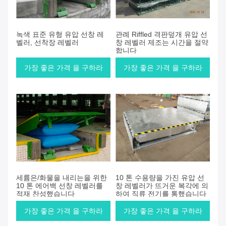
녹색 표준 유형 유압 선창 레
관례 Riffled 격판덮개 유압 선
벨러, 선착장 레벨러
창 레벨러 제조는 시간을 절약
합니다
가장 좋은 가격 을 구하라
가장 좋은 가격 을 구하라
세륨은/화물을 내리는을 위한
10 톤 수용량을 가진 유압 선
10 톤 에어백 선창 레벨러를
창 레벨러가 뜨거운 복각에 의
적재 찬성했습니다
하여 직류 전기를 통했습니다
가장 좋은 가격 을 구하라
가장 좋은 가격 을 구하라